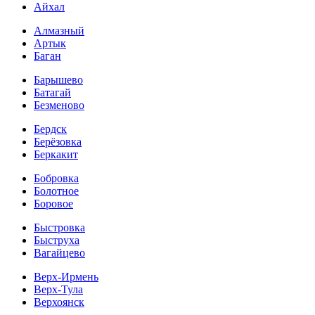
Айхал
Алмазный
Артык
Баган
Барышево
Батагай
Безменово
Бердск
Берёзовка
Беркакит
Бобровка
Болотное
Боровое
Быстровка
Быструха
Вагайцево
Верх-Ирмень
Верх-Тула
Верхоянск