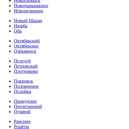
Новосибирск
Новотырышкино
Новоцелинное
Новый Шарап
Нюрба
Обь
Октябрьский
Октябрьское
Олёкминск
Пеледуй
Петровский
Плотниково
Покровск
Половинное
Полойка
Прокудское
Пролетарский
Пушной
Раисино
Решёты