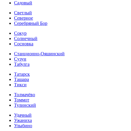
Садовый
Светлый
Северное
Серебряный Бор
Сокур
Солнечный
Сосновка
Станционно-Ояшинский
Сузун
Табулга
Татарск
Ташара
Тикси
Толмачёво
Томмот
Тулинский
Удачный
Ужаниха
Улыбино