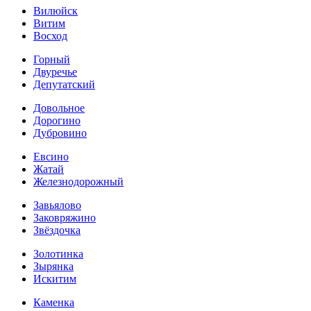
Вилюйск
Витим
Восход
Горный
Двуречье
Депутатский
Довольное
Дорогино
Дубровино
Евсино
Жатай
Железнодорожный
Завьялово
Заковряжино
Звёздочка
Золотинка
Зырянка
Искитим
Каменка