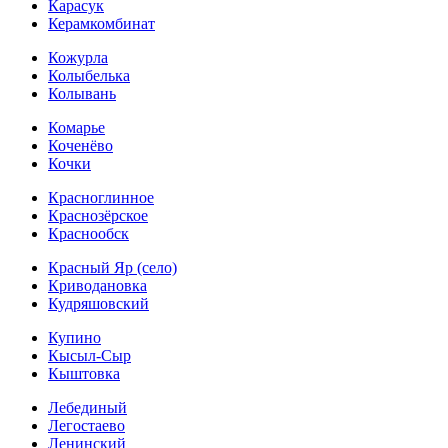
Карасук
Керамкомбинат
Кожурла
Колыбелька
Колывань
Комарье
Коченёво
Кочки
Красноглинное
Краснозёрское
Краснообск
Красный Яр (село)
Криводановка
Кудряшовский
Купино
Кысыл-Сыр
Кыштовка
Лебединый
Легостаево
Ленинский