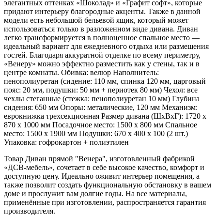
элегантных оттенках «Шоколад» и «Графит софт», которые
придают интерьеру благородные акценты. Также в данной
модели есть небольшой бельевой ящик, который может
использоваться только в разложенном виде дивана. Диван
легко трансформируется в полноценное спальное место —
идеальный вариант для ежедневного отдыха или размещения
гостей. Благодаря аккуратной отделке по всему периметру,
«Венеру» можно эффектно разместить как у стены, так и в
центре комнаты. Обивка: велюр Наполнитель:
пенополиуретан (сидение: 110 мм, спинка 120 мм, царговый
пояс: 20 мм, подушки: 50 мм + периотек 80 мм) Чехол: все
чехлы стеганные (стежка: пенополиуретан 10 мм) Глубина
сидения: 650 мм Опоры: металические, 120 мм Механизм:
еврокнижка трехсекционная Размер дивана (ШхВхГ): 1720 х
870 х 1000 мм Посадочное место: 1500 х 800 мм Спальное
место: 1500 х 1900 мм Подушки: 670 х 400 х 100 (2 шт.)
Упаковка: гофрокартон + полиэтилен
Товар Диван прямой "Венера", изготовленный фабрикой
«ДСВ-мебель», сочетает в себе высокое качество, комфорт и
доступную цену. Идеально оживит интерьер помещения, а
также позволит создать функциональную обстановку в вашем
доме и прослужит вам долгие годы. На все материалы,
применённые при изготовлении, распространяется гарантия
производителя.