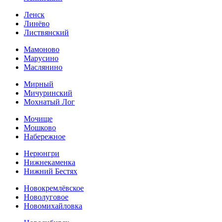
Ленск
Линёво
Листвянский
Мамоново
Марусино
Маслянино
Мирный
Мичуринский
Мохнатый Лог
Мочище
Мошково
Набережное
Нерюнгри
Нижнекаменка
Нижний Бестях
Новокремлёвское
Новолуговое
Новомихайловка