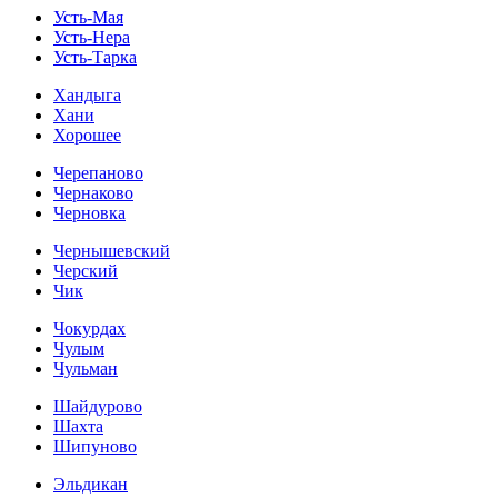
Усть-Мая
Усть-Нера
Усть-Тарка
Хандыга
Хани
Хорошее
Черепаново
Чернаково
Черновка
Чернышевский
Черский
Чик
Чокурдах
Чулым
Чульман
Шайдурово
Шахта
Шипуново
Эльдикан